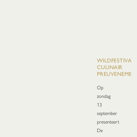
WILDFESTIVAL:
CULINAIR
PREUVENEMEN
Op
zondag
13
september
presenteert
De