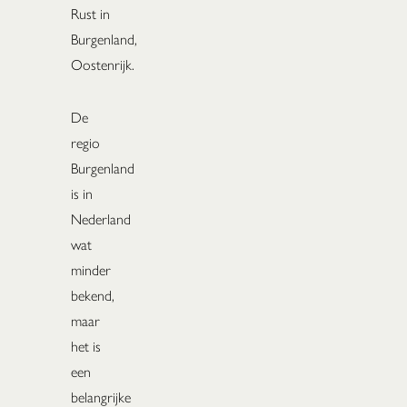
Rust in
Burgenland,
Oostenrijk.
De
regio
Burgenland
is in
Nederland
wat
minder
bekend,
maar
het is
een
belangrijke