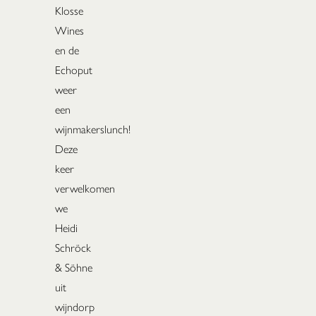
Klosse
Wines
en de
Echoput
weer
een
wijnmakerslunch!
Deze
keer
verwelkomen
we
Heidi
Schröck
& Söhne
uit
wijndorp