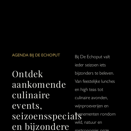
AGENDA BIJ DE ECHOPUT
Bij De Echoput valt
ieder seizoen iets
Ontdek
bijzonders te beleven.
aankomende
Van feestelijke lunches
en high teas tot
culinaire
culinaire avonden,
events,
wijnproeverijen en
seizoensspecials
evenementen rondom
wild, natuur en
en bijzondere
gastronomie: onze