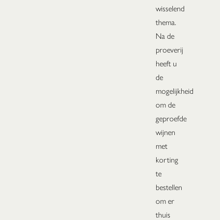
wisselend
thema.
Na de
proeverij
heeft u
de
mogelijkheid
om de
geproefde
wijnen
met
korting
te
bestellen
om er
thuis