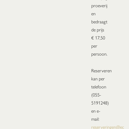
proeverij
en
bedraagt
de prijs
€ 17,50
per
persoon.
Reserveren
kan per
telefoon
(055-
5191248)
en e-
mail:
reserveringen@echo