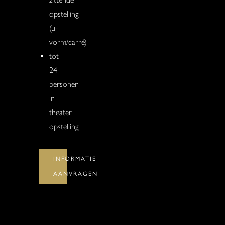
opstelling
(u-
vorm/carré)
tot
24
personen
in
theater
opstelling
INFORMATIE
AANVRAGEN