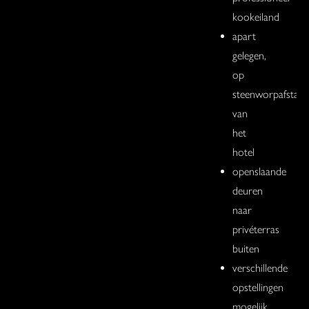
kookeiland
apart
gelegen,
op
steenworpafstan
van
het
hotel
openslaande
deuren
naar
privéterras
buiten
verschillende
opstellingen
mogelijk