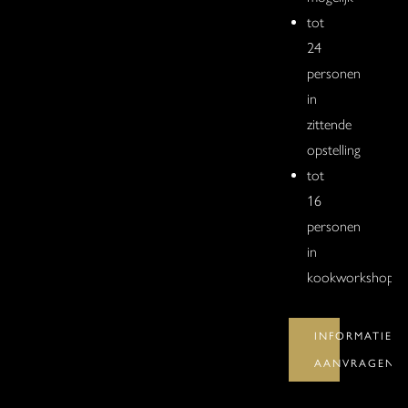
tot
24
personen
in
zittende
opstelling
tot
16
personen
in
kookworkshop
INFORMATIE
AANVRAGEN