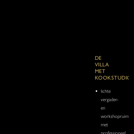
DE
VILLA
MET
KOOKSTUDIO
lichte
vergader-
en
workshopruimte
met
professioneel