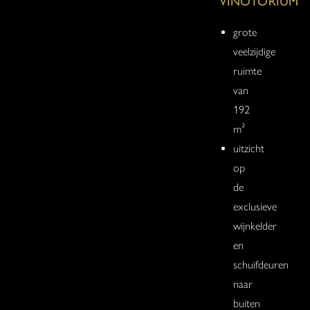
VINOTORIUM
grote
veelzijdige
ruimte
van
192
m²
uitzicht
op
de
exclusieve
wijnkelder
en
schuifdeuren
naar
buiten