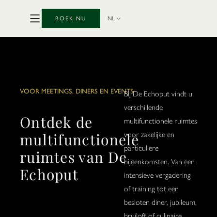
BOEK NU
NL
VOOR MEETINGS, DINERS EN EVENTS
Bij De Echoput vindt u
verschillende
Ontdek de
multifunctionele ruimtes
multifunctionele
voor zakelijke en
particuliere
ruimtes van De
bijeenkomsten. Van een
Echoput
intensieve vergadering
of training tot een
besloten diner, jubileum,
bruiloft of culinaire