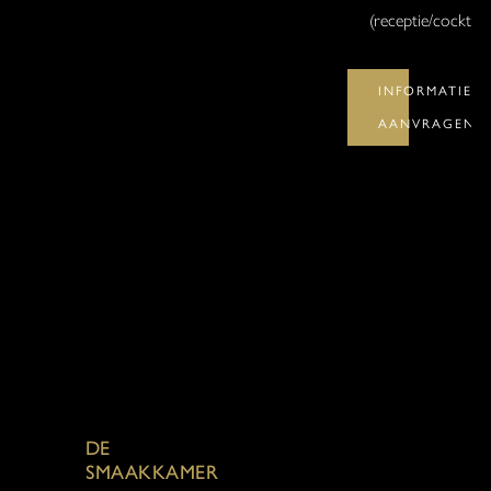
(receptie/cocktail
INFORMATIE
AANVRAGEN
DE
SMAAKKAMER