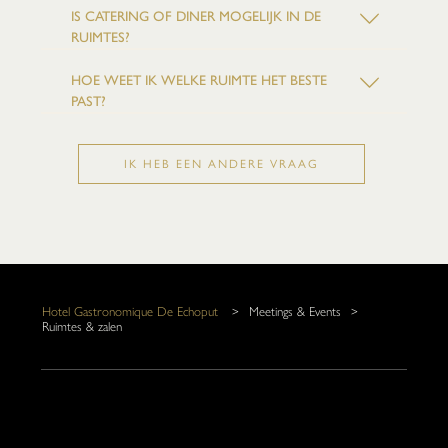
IS CATERING OF DINER MOGELIJK IN DE
RUIMTES?
HOE WEET IK WELKE RUIMTE HET BESTE
PAST?
IK HEB EEN ANDERE VRAAG
Hotel Gastronomique De Echoput
>
Meetings & Events
>
Ruimtes & zalen