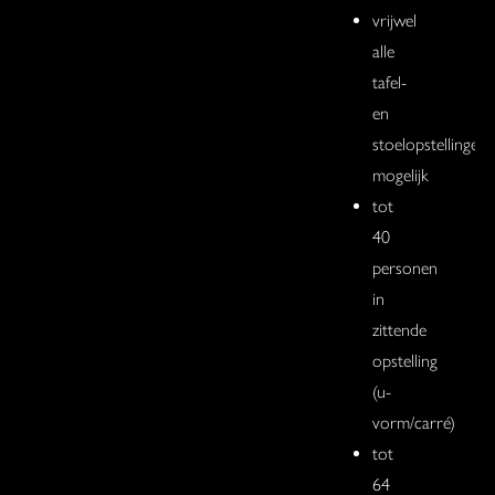
vrijwel
alle
tafel-
en
stoelopstellingen
mogelijk
tot
40
personen
in
zittende
opstelling
(u-
vorm/carré)
tot
64