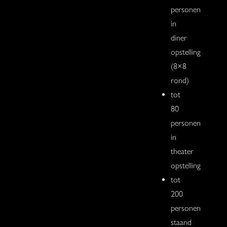
personen
in
diner
opstelling
(8×8
rond)
tot
80
personen
in
theater
opstelling
tot
200
personen
staand