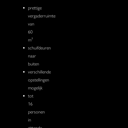
prettige
vergaderruimte
van
60
m²
schuifdeuren
naar
buiten
verschillende
opstellingen
mogelijk
tot
16
personen
in
zittende