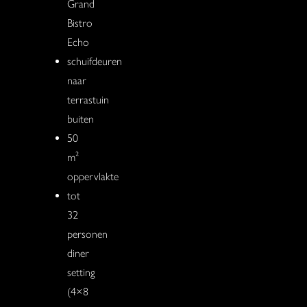
Grand
Bistro
Echo
schuifdeuren
naar
terrastuin
buiten
50
m²
oppervlakte
tot
32
personen
diner
setting
(4×8